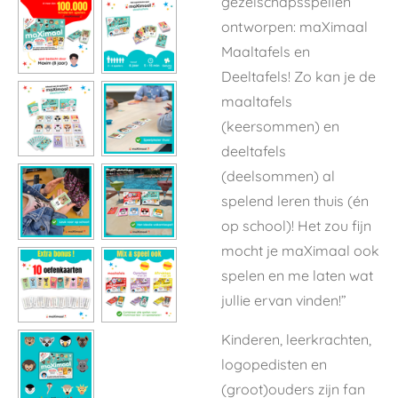
gezelschapsspellen
ontworpen: maXimaal
Maaltafels en
Deeltafels! Zo kan je de
maaltafels
(keersommen) en
deeltafels
(deelsommen) al
spelend leren thuis (én
op school)! Het zou fijn
mocht je maXimaal ook
spelen en me laten wat
jullie ervan vinden!”
Kinderen, leerkrachten,
logopedisten en
(groot)ouders zijn fan