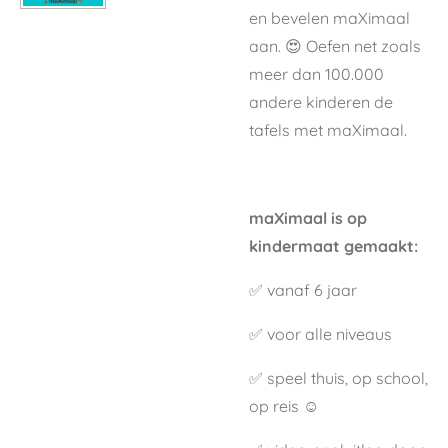
en bevelen maXimaal
aan.
😍
Oefen net zoals
meer dan 100.000
andere kinderen de
tafels met maXimaal.
maXimaal is op
kindermaat gemaakt:
✅
vanaf 6 jaar
✅
voor alle niveaus
✅
speel thuis, op school,
op reis
☺️