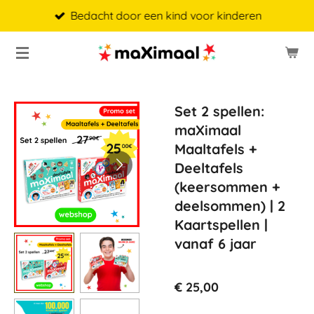
Bedacht door een kind voor kinderen
Ga
direct
naar
de
hoofdinhoud
Set 2 spellen:
maXimaal
Maaltafels +
Deeltafels
(keersommen +
deelsommen) | 2
Kaartspellen |
vanaf 6 jaar
€ 25,00