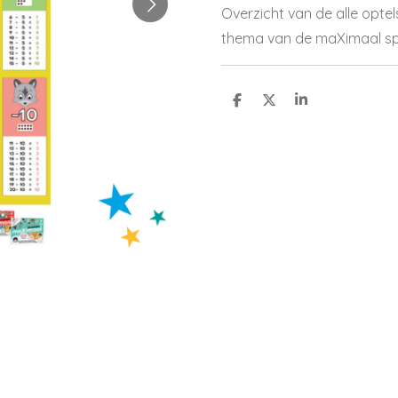
Overzicht van de alle optel
thema van de maXimaal sp
D
D
S
e
e
h
l
e
a
e
l
r
n
e