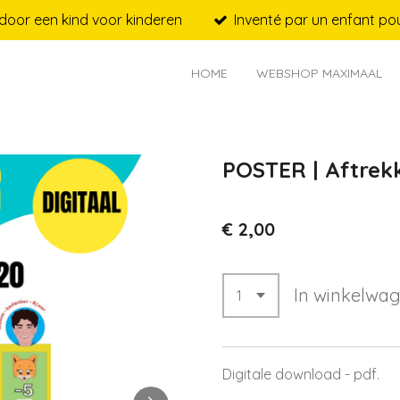
door een kind voor kinderen
Inventé par un enfant pou
HOME
WEBSHOP MAXIMAAL
POSTER | Aftrekk
€ 2,00
In winkelwa
Digitale download - pdf.